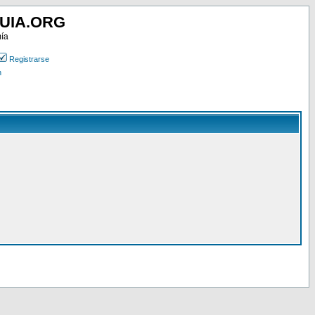
UIA.ORG
mía
Registrarse
n