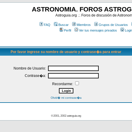
ASTRONOMIA. FOROS ASTROG
Astroguia.org .:. Foros de discusión de Astrono
FAQ
Buscar
Miembros
Grupos de Usuarios
Perfil
Ver tus mensajes privados
Logi
Por favor ingrese su nombre de usuario y contrase�a para entrar
Nombre de Usuario:
Contrase�a:
Recordarme:
Olvid� mi contrase�a
© 2001, 2002 astroguia.org