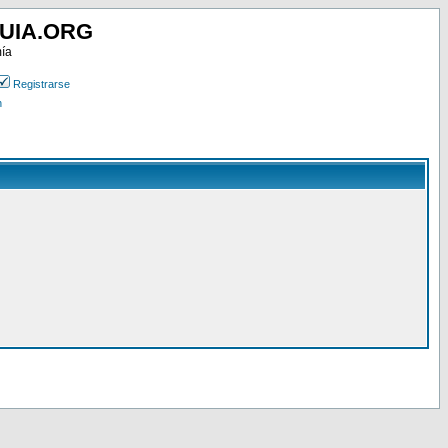
UIA.ORG
mía
Registrarse
n