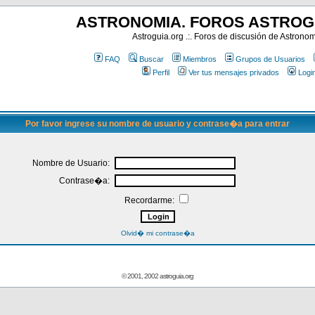
ASTRONOMIA. FOROS ASTROG
Astroguia.org .:. Foros de discusión de Astrono
FAQ
Buscar
Miembros
Grupos de Usuarios
Perfil
Ver tus mensajes privados
Logi
Por favor ingrese su nombre de usuario y contrase�a para entrar
Nombre de Usuario:
Contrase�a:
Recordarme:
Olvid� mi contrase�a
© 2001, 2002 astroguia.org