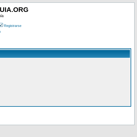
UIA.ORG
mía
Registrarse
n