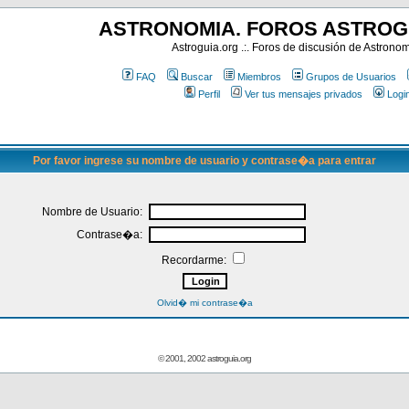
ASTRONOMIA. FOROS ASTROG
Astroguia.org .:. Foros de discusión de Astrono
FAQ
Buscar
Miembros
Grupos de Usuarios
Perfil
Ver tus mensajes privados
Logi
Por favor ingrese su nombre de usuario y contrase�a para entrar
Nombre de Usuario:
Contrase�a:
Recordarme:
Olvid� mi contrase�a
© 2001, 2002 astroguia.org