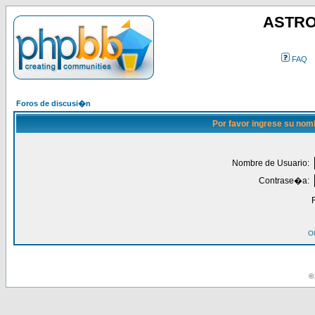
ASTRO
FAQ
Foros de discusi�n
Por favor ingrese su nom
Nombre de Usuario:
Contrase�a:
Ol
© 