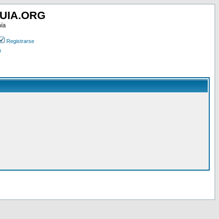
UIA.ORG
mía
Registrarse
n