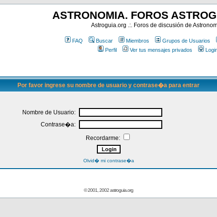
ASTRONOMIA. FOROS ASTROG
Astroguia.org .:. Foros de discusión de Astrono
FAQ
Buscar
Miembros
Grupos de Usuarios
Perfil
Ver tus mensajes privados
Logi
Por favor ingrese su nombre de usuario y contrase�a para entrar
Nombre de Usuario:
Contrase�a:
Recordarme:
Olvid� mi contrase�a
© 2001, 2002 astroguia.org