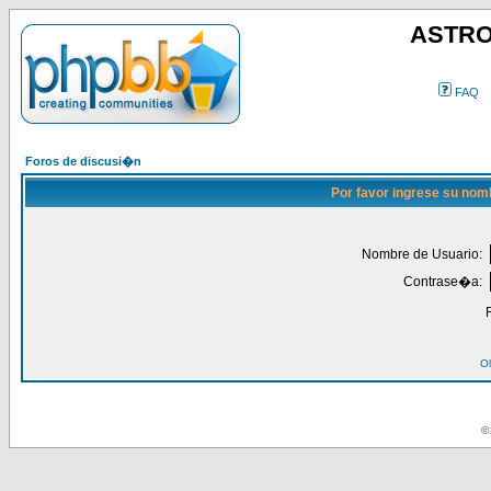
ASTRO
FAQ
Foros de discusi�n
Por favor ingrese su nom
Nombre de Usuario:
Contrase�a:
Ol
© 