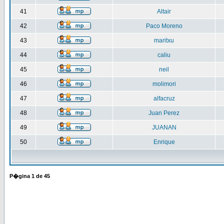
41
Altair
42
Paco Moreno
43
maritxu
44
caliu
45
neil
46
molimori
47
alfacruz
48
Juan Perez
49
JUANAN
50
Enrique
P�gina
1
de
45