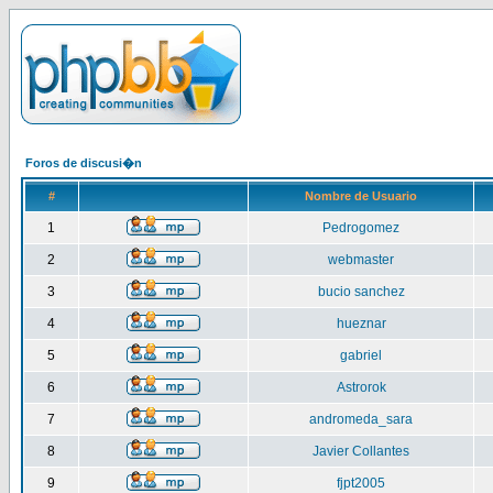
Foros de discusi�n
#
Nombre de Usuario
1
Pedrogomez
2
webmaster
3
bucio sanchez
4
hueznar
5
gabriel
6
Astrorok
7
andromeda_sara
8
Javier Collantes
9
fjpt2005