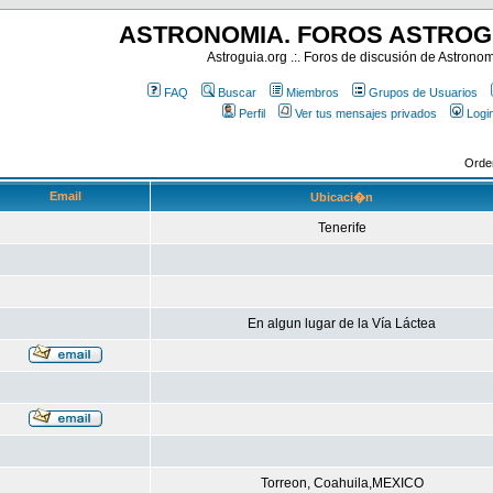
ASTRONOMIA. FOROS ASTROG
Astroguia.org .:. Foros de discusión de Astrono
FAQ
Buscar
Miembros
Grupos de Usuarios
Perfil
Ver tus mensajes privados
Logi
Orde
Email
Ubicaci�n
Tenerife
En algun lugar de la Vía Láctea
Torreon, Coahuila,MEXICO