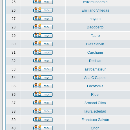
25
cruz mundarain
26
Emiliano Villegas
27
nayara
28
Dagoberto
29
Tauro
30
Blas Servin
31
Carchann
32
Redstar
33
astroamateur
34
Ana.C.Capote
35
Locotomia
36
Rigel
37
Armand Oliva
38
laura soledad
39
Francisco Galván
40
Orion