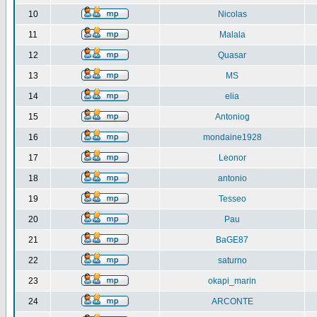
10
Nicolas
11
Malala
12
Quasar
13
MS
14
elia
15
Antoniog
16
mondaine1928
17
Leonor
18
antonio
19
Tesseo
20
Pau
21
BaGE87
22
saturno
23
okapi_marin
24
ARCONTE