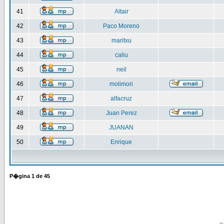
41
Altair
42
Paco Moreno
43
maritxu
44
caliu
45
neil
46
molimori
47
alfacruz
48
Juan Perez
49
JUANAN
50
Enrique
P�gina
1
de
45