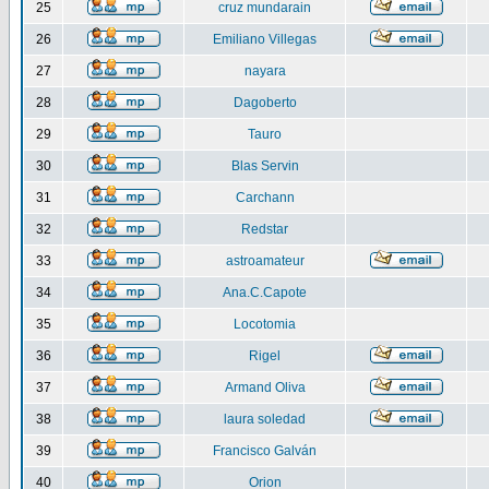
25
cruz mundarain
26
Emiliano Villegas
27
nayara
28
Dagoberto
29
Tauro
30
Blas Servin
31
Carchann
32
Redstar
33
astroamateur
34
Ana.C.Capote
35
Locotomia
36
Rigel
37
Armand Oliva
38
laura soledad
39
Francisco Galván
40
Orion