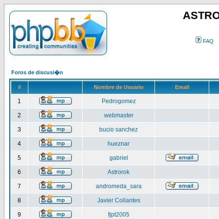
ASTRO
FAQ
Foros de discusi�n
#
Nombre de Usuario
Email
1
Pedrogomez
2
webmaster
3
bucio sanchez
4
hueznar
5
gabriel
6
Astrorok
7
andromeda_sara
8
Javier Collantes
9
fjpt2005