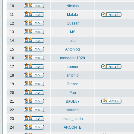
10
Nicolas
11
Malala
12
Quasar
13
MS
14
elia
15
Antoniog
16
mondaine1928
17
Leonor
18
antonio
19
Tesseo
20
Pau
21
BaGE87
22
saturno
23
okapi_marin
24
ARCONTE