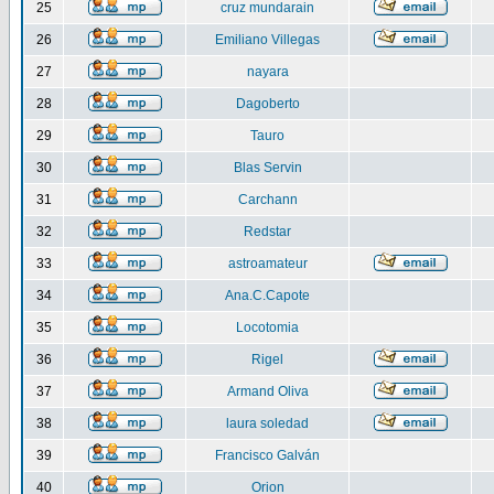
25
cruz mundarain
26
Emiliano Villegas
27
nayara
28
Dagoberto
29
Tauro
30
Blas Servin
31
Carchann
32
Redstar
33
astroamateur
34
Ana.C.Capote
35
Locotomia
36
Rigel
37
Armand Oliva
38
laura soledad
39
Francisco Galván
40
Orion