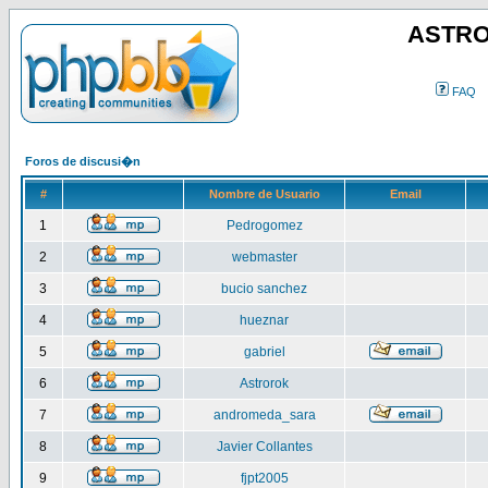
ASTRO
FAQ
Foros de discusi�n
#
Nombre de Usuario
Email
1
Pedrogomez
2
webmaster
3
bucio sanchez
4
hueznar
5
gabriel
6
Astrorok
7
andromeda_sara
8
Javier Collantes
9
fjpt2005