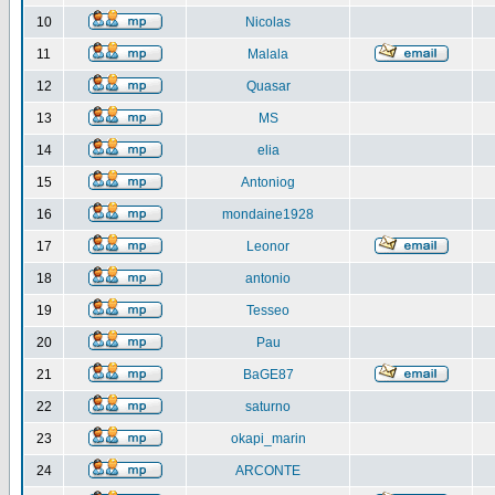
10
Nicolas
11
Malala
12
Quasar
13
MS
14
elia
15
Antoniog
16
mondaine1928
17
Leonor
18
antonio
19
Tesseo
20
Pau
21
BaGE87
22
saturno
23
okapi_marin
24
ARCONTE