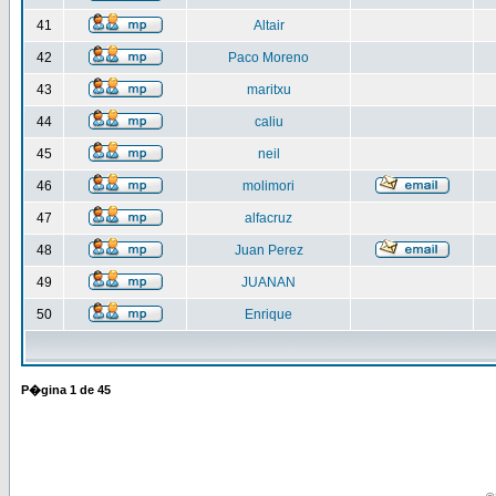
41
Altair
42
Paco Moreno
43
maritxu
44
caliu
45
neil
46
molimori
47
alfacruz
48
Juan Perez
49
JUANAN
50
Enrique
P�gina
1
de
45