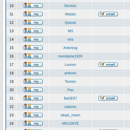
10
Nicolas
11
Malala
12
Quasar
13
MS
14
elia
15
Antoniog
16
mondaine1928
17
Leonor
18
antonio
19
Tesseo
20
Pau
21
BaGE87
22
saturno
23
okapi_marin
24
ARCONTE