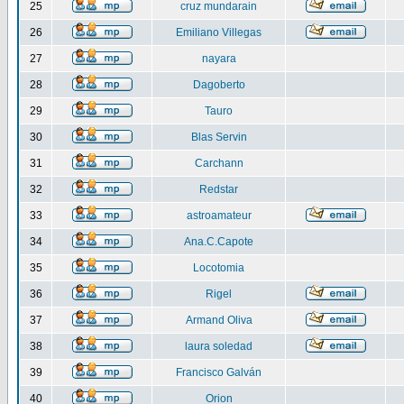
25
cruz mundarain
26
Emiliano Villegas
27
nayara
28
Dagoberto
29
Tauro
30
Blas Servin
31
Carchann
32
Redstar
33
astroamateur
34
Ana.C.Capote
35
Locotomia
36
Rigel
37
Armand Oliva
38
laura soledad
39
Francisco Galván
40
Orion