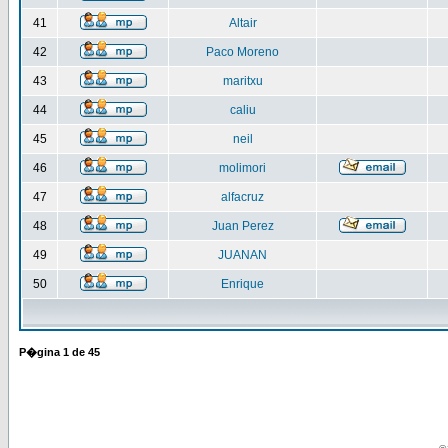
41
Altair
42
Paco Moreno
43
maritxu
44
caliu
45
neil
46
molimori
47
alfacruz
48
Juan Perez
49
JUANAN
50
Enrique
P�gina
1
de
45