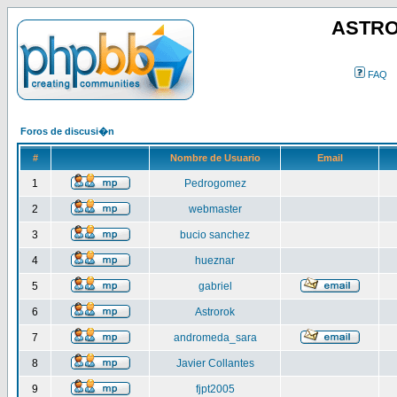
ASTRO
FAQ
Foros de discusi�n
#
Nombre de Usuario
Email
1
Pedrogomez
2
webmaster
3
bucio sanchez
4
hueznar
5
gabriel
6
Astrorok
7
andromeda_sara
8
Javier Collantes
9
fjpt2005