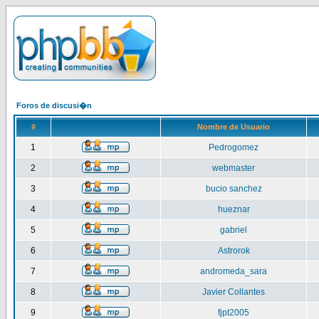
Foros de discusi�n
#
Nombre de Usuario
1
Pedrogomez
2
webmaster
3
bucio sanchez
4
hueznar
5
gabriel
6
Astrorok
7
andromeda_sara
8
Javier Collantes
9
fjpt2005