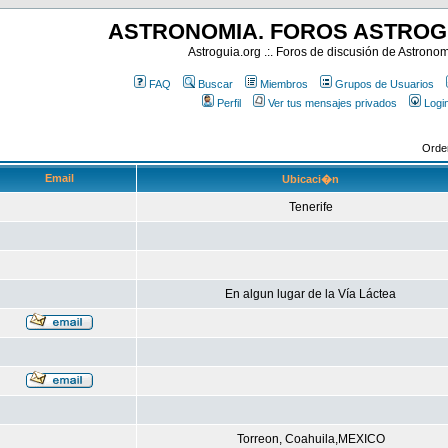
ASTRONOMIA. FOROS ASTROG
Astroguia.org .:. Foros de discusión de Astrono
FAQ
Buscar
Miembros
Grupos de Usuarios
Perfil
Ver tus mensajes privados
Logi
Orde
Email
Ubicaci�n
Tenerife
En algun lugar de la Vía Láctea
Torreon, Coahuila,MEXICO