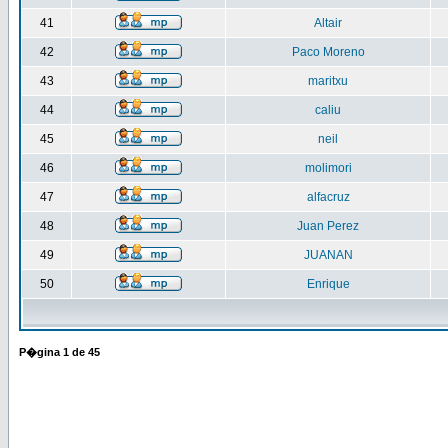
41
Altair
42
Paco Moreno
43
maritxu
44
caliu
45
neil
46
molimori
47
alfacruz
48
Juan Perez
49
JUANAN
50
Enrique
P�gina
1
de
45