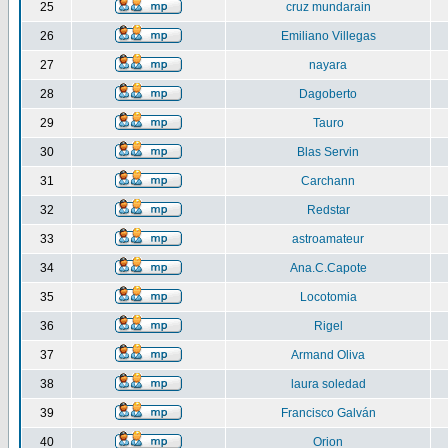
25
cruz mundarain
26
Emiliano Villegas
27
nayara
28
Dagoberto
29
Tauro
30
Blas Servin
31
Carchann
32
Redstar
33
astroamateur
34
Ana.C.Capote
35
Locotomia
36
Rigel
37
Armand Oliva
38
laura soledad
39
Francisco Galván
40
Orion