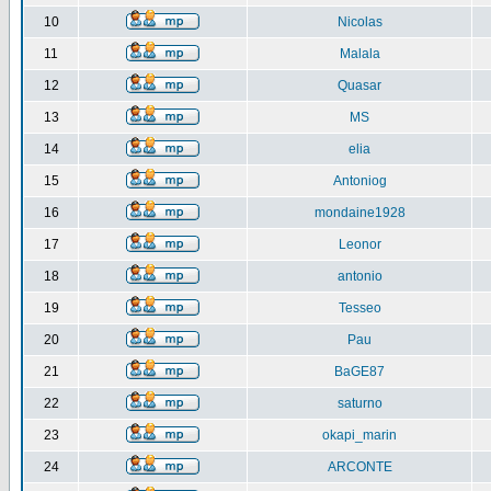
10
Nicolas
11
Malala
12
Quasar
13
MS
14
elia
15
Antoniog
16
mondaine1928
17
Leonor
18
antonio
19
Tesseo
20
Pau
21
BaGE87
22
saturno
23
okapi_marin
24
ARCONTE