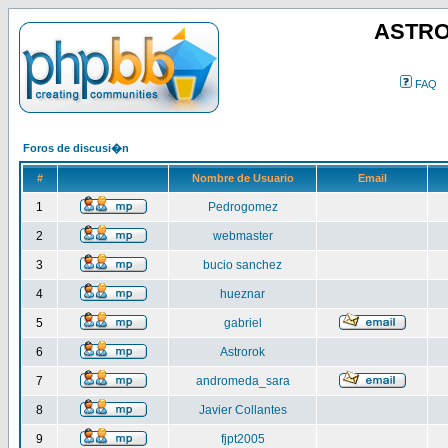
ASTRO
FAQ
Foros de discusi�n
#
Nombre de Usuario
Email
1
Pedrogomez
2
webmaster
3
bucio sanchez
4
hueznar
5
gabriel
6
Astrorok
7
andromeda_sara
8
Javier Collantes
9
fjpt2005