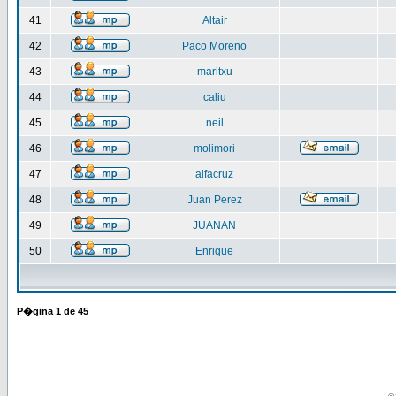
41
Altair
42
Paco Moreno
43
maritxu
44
caliu
45
neil
46
molimori
47
alfacruz
48
Juan Perez
49
JUANAN
50
Enrique
P�gina
1
de
45