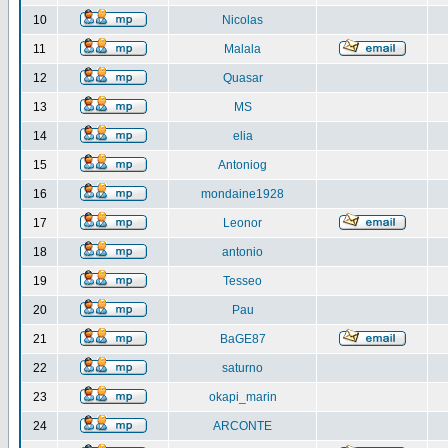
10
Nicolas
11
Malala
12
Quasar
13
MS
14
elia
15
Antoniog
16
mondaine1928
17
Leonor
18
antonio
19
Tesseo
20
Pau
21
BaGE87
22
saturno
23
okapi_marin
24
ARCONTE