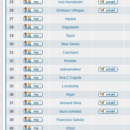
25
cruz mundarain
26
Emiliano Villegas
27
nayara
28
Dagoberto
29
Tauro
30
Blas Servin
31
Carchann
32
Redstar
33
astroamateur
34
Ana.C.Capote
35
Locotomia
36
Rigel
37
Armand Oliva
38
laura soledad
39
Francisco Galván
40
Orion