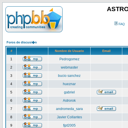
ASTRO
FAQ
Foros de discusi�n
#
Nombre de Usuario
Email
1
Pedrogomez
2
webmaster
3
bucio sanchez
4
hueznar
5
gabriel
6
Astrorok
7
andromeda_sara
8
Javier Collantes
9
fjpt2005