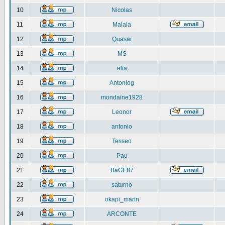
10
Nicolas
11
Malala
12
Quasar
13
MS
14
elia
15
Antoniog
16
mondaine1928
17
Leonor
18
antonio
19
Tesseo
20
Pau
21
BaGE87
22
saturno
23
okapi_marin
24
ARCONTE