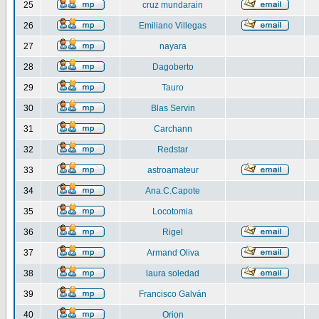
25
cruz mundarain
26
Emiliano Villegas
27
nayara
28
Dagoberto
29
Tauro
30
Blas Servin
31
Carchann
32
Redstar
33
astroamateur
34
Ana.C.Capote
35
Locotomia
36
Rigel
37
Armand Oliva
38
laura soledad
39
Francisco Galván
40
Orion