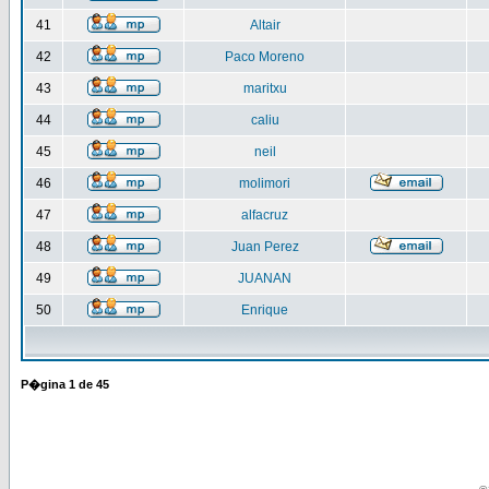
41
Altair
42
Paco Moreno
43
maritxu
44
caliu
45
neil
46
molimori
47
alfacruz
48
Juan Perez
49
JUANAN
50
Enrique
P�gina
1
de
45