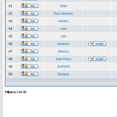
41
Altair
42
Paco Moreno
43
maritxu
44
caliu
45
neil
46
molimori
47
alfacruz
48
Juan Perez
49
JUANAN
50
Enrique
P�gina
1
de
45