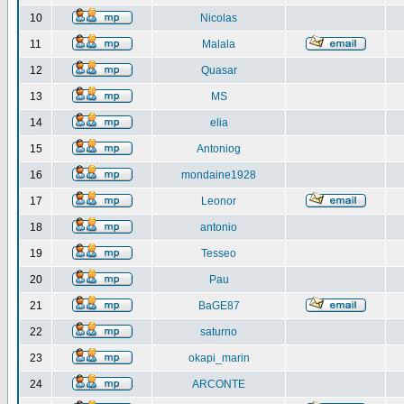
10
Nicolas
11
Malala
12
Quasar
13
MS
14
elia
15
Antoniog
16
mondaine1928
17
Leonor
18
antonio
19
Tesseo
20
Pau
21
BaGE87
22
saturno
23
okapi_marin
24
ARCONTE