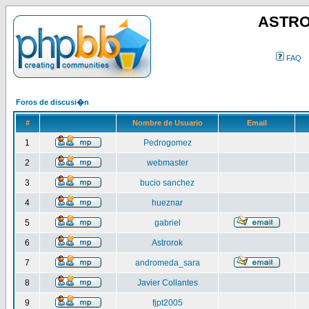
ASTRO
FAQ
Foros de discusi�n
#
Nombre de Usuario
Email
1
Pedrogomez
2
webmaster
3
bucio sanchez
4
hueznar
5
gabriel
6
Astrorok
7
andromeda_sara
8
Javier Collantes
9
fjpt2005