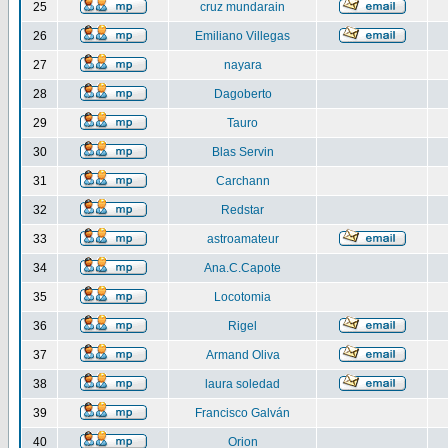
25
cruz mundarain
26
Emiliano Villegas
27
nayara
28
Dagoberto
29
Tauro
30
Blas Servin
31
Carchann
32
Redstar
33
astroamateur
34
Ana.C.Capote
35
Locotomia
36
Rigel
37
Armand Oliva
38
laura soledad
39
Francisco Galván
40
Orion