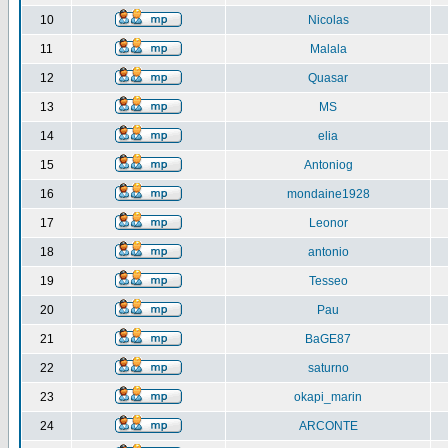
10
Nicolas
11
Malala
12
Quasar
13
MS
14
elia
15
Antoniog
16
mondaine1928
17
Leonor
18
antonio
19
Tesseo
20
Pau
21
BaGE87
22
saturno
23
okapi_marin
24
ARCONTE