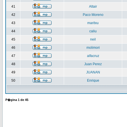
41
Altair
42
Paco Moreno
43
maritxu
44
caliu
45
neil
46
molimori
47
alfacruz
48
Juan Perez
49
JUANAN
50
Enrique
P�gina
1
de
45