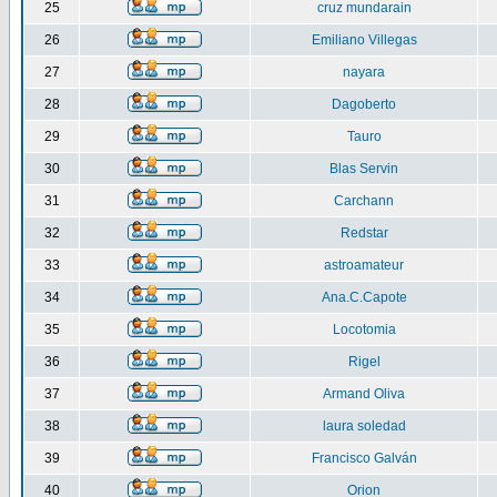
25
cruz mundarain
26
Emiliano Villegas
27
nayara
28
Dagoberto
29
Tauro
30
Blas Servin
31
Carchann
32
Redstar
33
astroamateur
34
Ana.C.Capote
35
Locotomia
36
Rigel
37
Armand Oliva
38
laura soledad
39
Francisco Galván
40
Orion