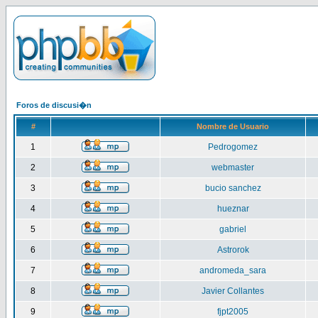
Foros de discusi�n
#
Nombre de Usuario
1
Pedrogomez
2
webmaster
3
bucio sanchez
4
hueznar
5
gabriel
6
Astrorok
7
andromeda_sara
8
Javier Collantes
9
fjpt2005