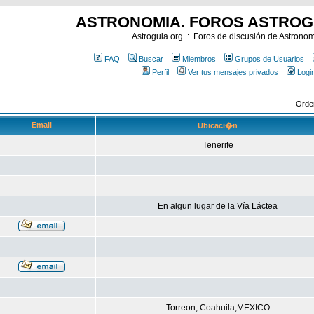
ASTRONOMIA. FOROS ASTROG
Astroguia.org .:. Foros de discusión de Astrono
FAQ
Buscar
Miembros
Grupos de Usuarios
Perfil
Ver tus mensajes privados
Logi
Orde
Email
Ubicaci�n
Tenerife
En algun lugar de la Vía Láctea
Torreon, Coahuila,MEXICO