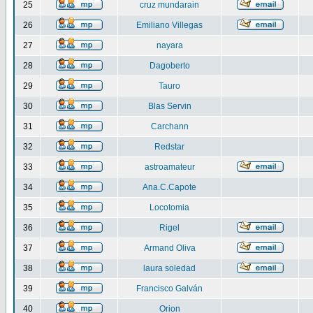
25
cruz mundarain
26
Emiliano Villegas
27
nayara
28
Dagoberto
29
Tauro
30
Blas Servin
31
Carchann
32
Redstar
33
astroamateur
34
Ana.C.Capote
35
Locotomia
36
Rigel
37
Armand Oliva
38
laura soledad
39
Francisco Galván
40
Orion