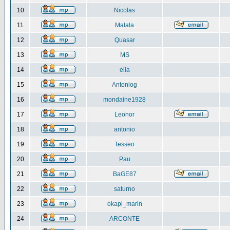
10
Nicolas
11
Malala
12
Quasar
13
MS
14
elia
15
Antoniog
16
mondaine1928
17
Leonor
18
antonio
19
Tesseo
20
Pau
21
BaGE87
22
saturno
23
okapi_marin
24
ARCONTE