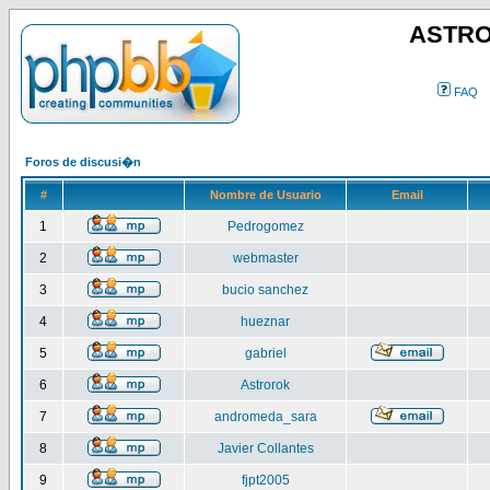
ASTRO
FAQ
Foros de discusi�n
#
Nombre de Usuario
Email
1
Pedrogomez
2
webmaster
3
bucio sanchez
4
hueznar
5
gabriel
6
Astrorok
7
andromeda_sara
8
Javier Collantes
9
fjpt2005