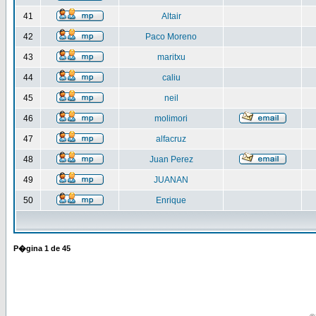
41
Altair
42
Paco Moreno
43
maritxu
44
caliu
45
neil
46
molimori
47
alfacruz
48
Juan Perez
49
JUANAN
50
Enrique
P�gina
1
de
45