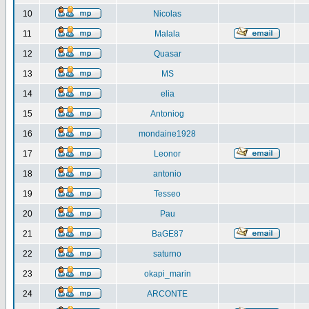
10
Nicolas
11
Malala
12
Quasar
13
MS
14
elia
15
Antoniog
16
mondaine1928
17
Leonor
18
antonio
19
Tesseo
20
Pau
21
BaGE87
22
saturno
23
okapi_marin
24
ARCONTE