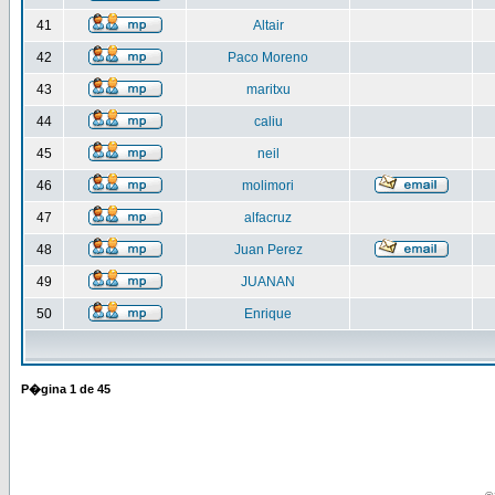
41
Altair
42
Paco Moreno
43
maritxu
44
caliu
45
neil
46
molimori
47
alfacruz
48
Juan Perez
49
JUANAN
50
Enrique
P�gina
1
de
45