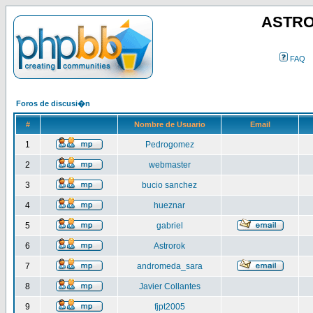
ASTRO
FAQ
Foros de discusi�n
#
Nombre de Usuario
Email
1
Pedrogomez
2
webmaster
3
bucio sanchez
4
hueznar
5
gabriel
6
Astrorok
7
andromeda_sara
8
Javier Collantes
9
fjpt2005