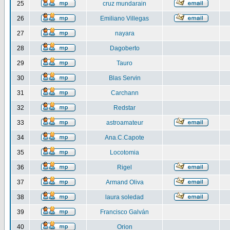
25
cruz mundarain
26
Emiliano Villegas
27
nayara
28
Dagoberto
29
Tauro
30
Blas Servin
31
Carchann
32
Redstar
33
astroamateur
34
Ana.C.Capote
35
Locotomia
36
Rigel
37
Armand Oliva
38
laura soledad
39
Francisco Galván
40
Orion