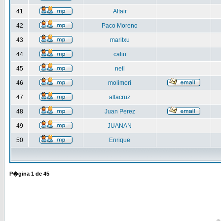
41
Altair
42
Paco Moreno
43
maritxu
44
caliu
45
neil
46
molimori
47
alfacruz
48
Juan Perez
49
JUANAN
50
Enrique
P�gina
1
de
45