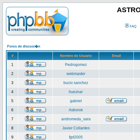
ASTRO
FAQ
Foros de discusi�n
#
Nombre de Usuario
Email
1
Pedrogomez
2
webmaster
3
bucio sanchez
4
hueznar
5
gabriel
6
Astrorok
7
andromeda_sara
8
Javier Collantes
9
fjpt2005