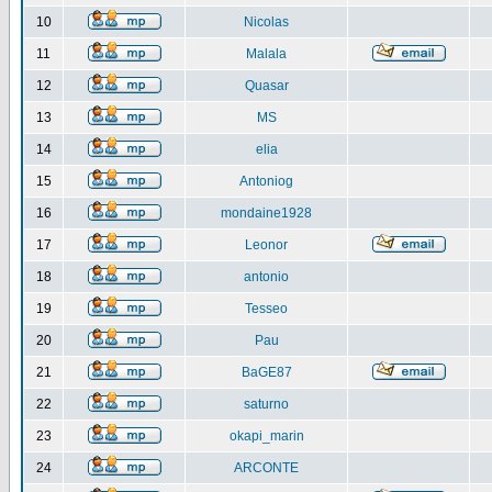
10
Nicolas
11
Malala
12
Quasar
13
MS
14
elia
15
Antoniog
16
mondaine1928
17
Leonor
18
antonio
19
Tesseo
20
Pau
21
BaGE87
22
saturno
23
okapi_marin
24
ARCONTE