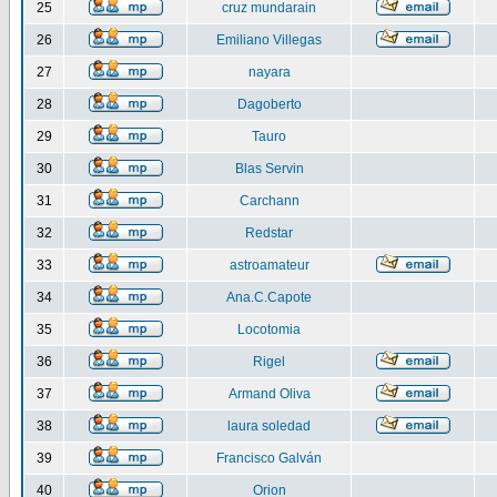
25
cruz mundarain
26
Emiliano Villegas
27
nayara
28
Dagoberto
29
Tauro
30
Blas Servin
31
Carchann
32
Redstar
33
astroamateur
34
Ana.C.Capote
35
Locotomia
36
Rigel
37
Armand Oliva
38
laura soledad
39
Francisco Galván
40
Orion