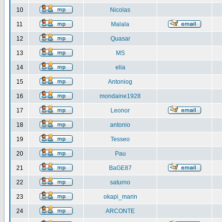
10
Nicolas
11
Malala
12
Quasar
13
MS
14
elia
15
Antoniog
16
mondaine1928
17
Leonor
18
antonio
19
Tesseo
20
Pau
21
BaGE87
22
saturno
23
okapi_marin
24
ARCONTE