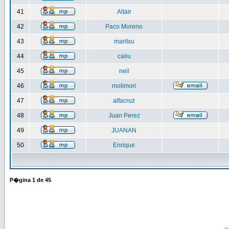
41
Altair
42
Paco Moreno
43
maritxu
44
caliu
45
neil
46
molimori
47
alfacruz
48
Juan Perez
49
JUANAN
50
Enrique
P�gina
1
de
45