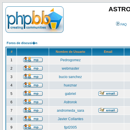
ASTRO
FAQ
Foros de discusi�n
#
Nombre de Usuario
Email
1
Pedrogomez
2
webmaster
3
bucio sanchez
4
hueznar
5
gabriel
6
Astrorok
7
andromeda_sara
8
Javier Collantes
9
fjpt2005