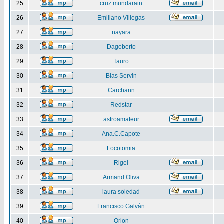
25
cruz mundarain
26
Emiliano Villegas
27
nayara
28
Dagoberto
29
Tauro
30
Blas Servin
31
Carchann
32
Redstar
33
astroamateur
34
Ana.C.Capote
35
Locotomia
36
Rigel
37
Armand Oliva
38
laura soledad
39
Francisco Galván
40
Orion