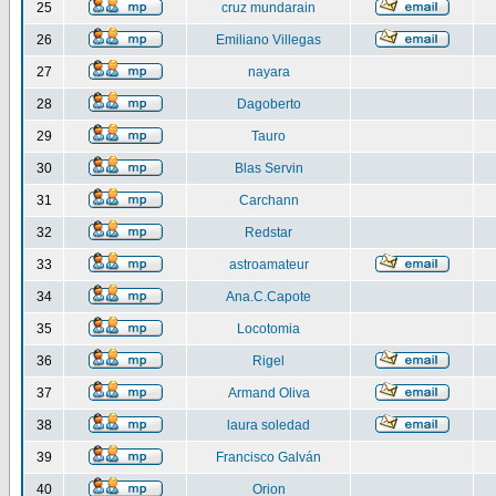
25
cruz mundarain
26
Emiliano Villegas
27
nayara
28
Dagoberto
29
Tauro
30
Blas Servin
31
Carchann
32
Redstar
33
astroamateur
34
Ana.C.Capote
35
Locotomia
36
Rigel
37
Armand Oliva
38
laura soledad
39
Francisco Galván
40
Orion