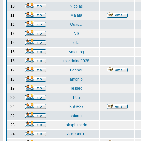
10
Nicolas
11
Malala
12
Quasar
13
MS
14
elia
15
Antoniog
16
mondaine1928
17
Leonor
18
antonio
19
Tesseo
20
Pau
21
BaGE87
22
saturno
23
okapi_marin
24
ARCONTE