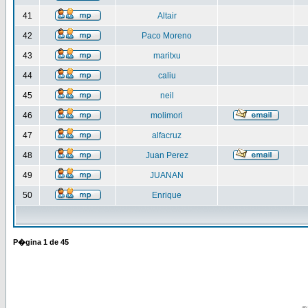
41
Altair
42
Paco Moreno
43
maritxu
44
caliu
45
neil
46
molimori
47
alfacruz
48
Juan Perez
49
JUANAN
50
Enrique
P�gina
1
de
45