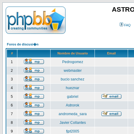
ASTRO
FAQ
Foros de discusi�n
#
Nombre de Usuario
Email
1
Pedrogomez
2
webmaster
3
bucio sanchez
4
hueznar
5
gabriel
6
Astrorok
7
andromeda_sara
8
Javier Collantes
9
fjpt2005