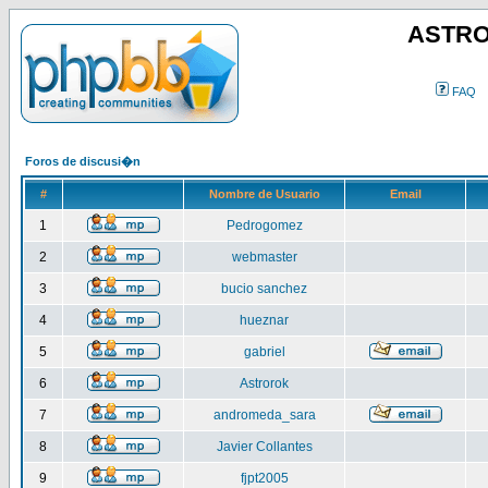
ASTRO
FAQ
Foros de discusi�n
#
Nombre de Usuario
Email
1
Pedrogomez
2
webmaster
3
bucio sanchez
4
hueznar
5
gabriel
6
Astrorok
7
andromeda_sara
8
Javier Collantes
9
fjpt2005