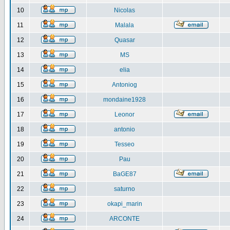
10
Nicolas
11
Malala
12
Quasar
13
MS
14
elia
15
Antoniog
16
mondaine1928
17
Leonor
18
antonio
19
Tesseo
20
Pau
21
BaGE87
22
saturno
23
okapi_marin
24
ARCONTE