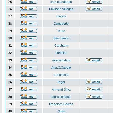
25
cruz mundarain
26
Emiliano Villegas
27
nayara
28
Dagoberto
29
Tauro
30
Blas Servin
31
Carchann
32
Redstar
33
astroamateur
34
Ana.C.Capote
35
Locotomia
36
Rigel
37
Armand Oliva
38
laura soledad
39
Francisco Galván
40
Orion