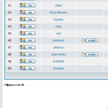
41
Altair
42
Paco Moreno
43
maritxu
44
caliu
45
neil
46
molimori
47
alfacruz
48
Juan Perez
49
JUANAN
50
Enrique
P�gina
1
de
45