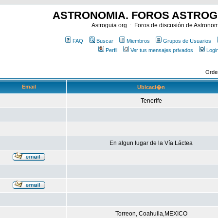
ASTRONOMIA. FOROS ASTROG
Astroguia.org .:. Foros de discusión de Astrono
FAQ
Buscar
Miembros
Grupos de Usuarios
Perfil
Ver tus mensajes privados
Logi
Orde
Email
Ubicaci�n
Tenerife
En algun lugar de la Vía Láctea
Torreon, Coahuila,MEXICO