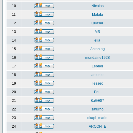
10
Nicolas
11
Malala
12
Quasar
13
MS
14
elia
15
Antoniog
16
mondaine1928
17
Leonor
18
antonio
19
Tesseo
20
Pau
21
BaGE87
22
saturno
23
okapi_marin
24
ARCONTE