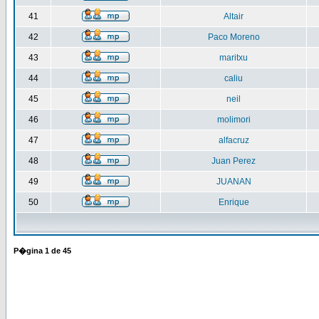
41
Altair
42
Paco Moreno
43
maritxu
44
caliu
45
neil
46
molimori
47
alfacruz
48
Juan Perez
49
JUANAN
50
Enrique
P�gina
1
de
45