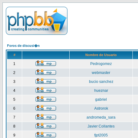
Foros de discusi�n
#
Nombre de Usuario
1
Pedrogomez
2
webmaster
3
bucio sanchez
4
hueznar
5
gabriel
6
Astrorok
7
andromeda_sara
8
Javier Collantes
9
fjpt2005