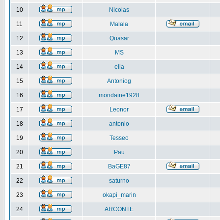
10
Nicolas
11
Malala
12
Quasar
13
MS
14
elia
15
Antoniog
16
mondaine1928
17
Leonor
18
antonio
19
Tesseo
20
Pau
21
BaGE87
22
saturno
23
okapi_marin
24
ARCONTE