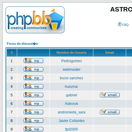
ASTRO
FAQ
Foros de discusi�n
#
Nombre de Usuario
Email
1
Pedrogomez
2
webmaster
3
bucio sanchez
4
hueznar
5
gabriel
6
Astrorok
7
andromeda_sara
8
Javier Collantes
9
fjpt2005