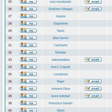
25
cruz mundarain
26
Emiliano Villegas
27
nayara
28
Dagoberto
29
Tauro
30
Blas Servin
31
Carchann
32
Redstar
33
astroamateur
34
Ana.C.Capote
35
Locotomia
36
Rigel
37
Armand Oliva
38
laura soledad
39
Francisco Galván
40
Orion