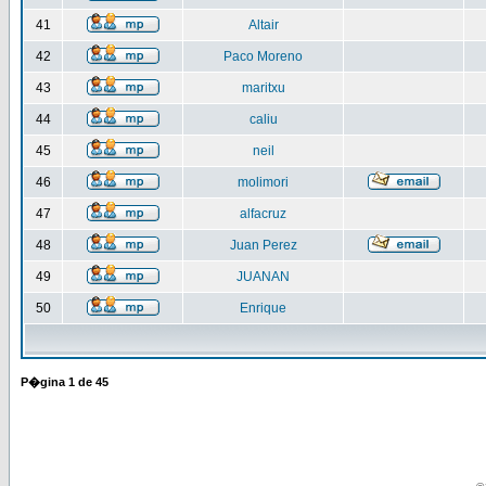
41
Altair
42
Paco Moreno
43
maritxu
44
caliu
45
neil
46
molimori
47
alfacruz
48
Juan Perez
49
JUANAN
50
Enrique
P�gina
1
de
45