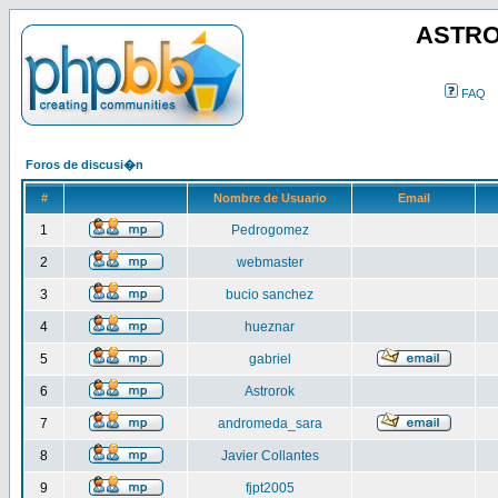
ASTRO
FAQ
Foros de discusi�n
#
Nombre de Usuario
Email
1
Pedrogomez
2
webmaster
3
bucio sanchez
4
hueznar
5
gabriel
6
Astrorok
7
andromeda_sara
8
Javier Collantes
9
fjpt2005