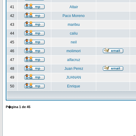
41
Altair
42
Paco Moreno
43
maritxu
44
caliu
45
neil
46
molimori
47
alfacruz
48
Juan Perez
49
JUANAN
50
Enrique
P�gina
1
de
45