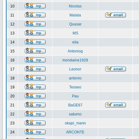
10
Nicolas
11
Malala
12
Quasar
13
MS
14
elia
15
Antoniog
16
mondaine1928
17
Leonor
18
antonio
19
Tesseo
20
Pau
21
BaGE87
22
saturno
23
okapi_marin
24
ARCONTE