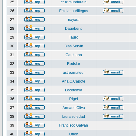
25
cruz mundarain
26
Emiliano Villegas
27
nayara
28
Dagoberto
29
Tauro
30
Blas Servin
31
Carchann
32
Redstar
33
astroamateur
34
Ana.C.Capote
35
Locotomia
36
Rigel
37
Armand Oliva
38
laura soledad
39
Francisco Galván
40
Orion