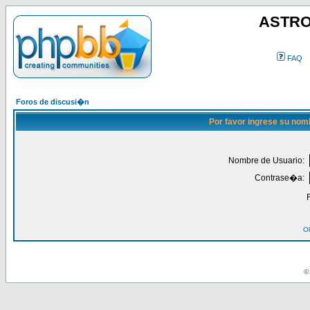
ASTRO
FAQ
Foros de discusi�n
Por favor ingrese su nom
Nombre de Usuario:
Contrase�a:
Ol
© 