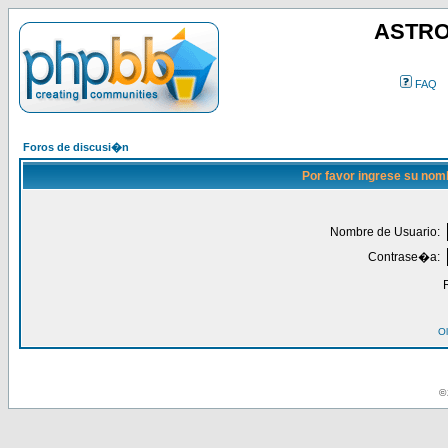
ASTRO
FAQ
Foros de discusi�n
Por favor ingrese su nom
Nombre de Usuario:
Contrase�a:
Ol
© 