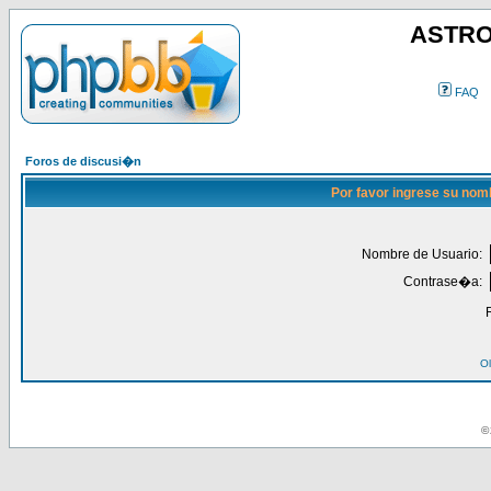
ASTRO
FAQ
Foros de discusi�n
Por favor ingrese su nom
Nombre de Usuario:
Contrase�a:
Ol
© 