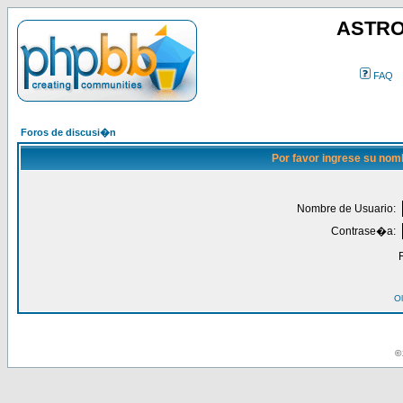
ASTRO
FAQ
Foros de discusi�n
Por favor ingrese su nom
Nombre de Usuario:
Contrase�a:
Ol
© 