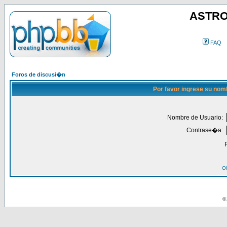
ASTRO
FAQ
Foros de discusi�n
Por favor ingrese su nom
Nombre de Usuario:
Contrase�a:
Ol
© 