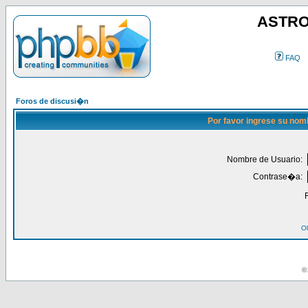
ASTRO
FAQ
Foros de discusi�n
Por favor ingrese su nom
Nombre de Usuario:
Contrase�a:
Ol
© 