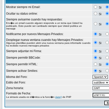
Mostrar siempre mi Email:
Si
Ocultar su status online:
Si
Siempre avisarme cuando hay respuestas:
Env�a un email cuando alguien responde a un tema que Usted ha
Si
publicado. Esto puede ser cambiado siempre que Usted publica un
mensaje
Notificarme por nuevos Mensajes Privados:
Si
Desplegar nueva ventana cuando hay Mensajes Privados:
Si
Algunas plantillas pueden abrir una nueva ventana para informarle cuando
ha recibido nuevos mensajes privados
Siempre adjuntar mi Firma:
Si
Siempre permitir BBCode:
Si
Siempre permitir HTML:
Si
Siempre activar Smilies:
Si
Idioma del Foro:
Estilo del Foro:
Zona horaria:
Formato de Fecha:
La sintaxis usada es id�ntica a la funci�n
date()
de PHP