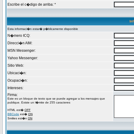
Escribe el c�digo de arriba: *
In
Esta informaci�n estar� p�blicamente disponible
N�mero ICQ:
Direcci�n AIM:
MSN Messenger:
Yahoo Messenger:
Sitio Web:
Ubicaci�n:
Ocupaci�n:
Intereses:
Firma:
Este es un bloque de texto que se puede agregar a los mensajes que
publique. Existe un l�mite de 255 caracteres
HTML est�
OFF
BBCode
est�
ON
Smilies est�n
ON