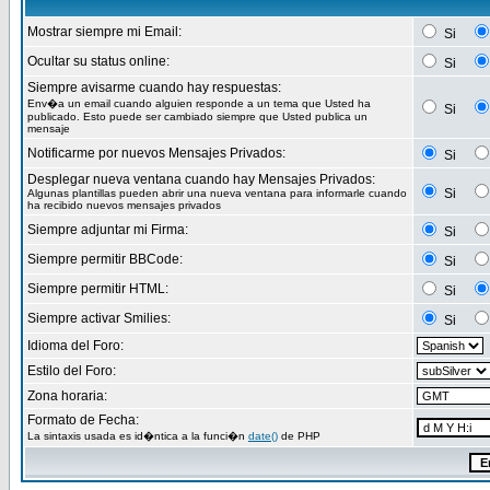
Mostrar siempre mi Email:
Si
Ocultar su status online:
Si
Siempre avisarme cuando hay respuestas:
Env�a un email cuando alguien responde a un tema que Usted ha
Si
publicado. Esto puede ser cambiado siempre que Usted publica un
mensaje
Notificarme por nuevos Mensajes Privados:
Si
Desplegar nueva ventana cuando hay Mensajes Privados:
Si
Algunas plantillas pueden abrir una nueva ventana para informarle cuando
ha recibido nuevos mensajes privados
Siempre adjuntar mi Firma:
Si
Siempre permitir BBCode:
Si
Siempre permitir HTML:
Si
Siempre activar Smilies:
Si
Idioma del Foro:
Estilo del Foro:
Zona horaria:
Formato de Fecha:
La sintaxis usada es id�ntica a la funci�n
date()
de PHP