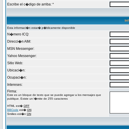
Escribe el c�digo de arriba: *
In
Esta informaci�n estar� p�blicamente disponible
N�mero ICQ:
Direcci�n AIM:
MSN Messenger:
Yahoo Messenger:
Sitio Web:
Ubicaci�n:
Ocupaci�n:
Intereses:
Firma:
Este es un bloque de texto que se puede agregar a los mensajes que
publique. Existe un l�mite de 255 caracteres
HTML est�
OFF
BBCode
est�
ON
Smilies est�n
ON