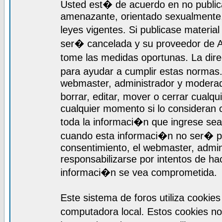
Usted est� de acuerdo en no publica
amenazante, orientado sexualmente, 
leyes vigentes. Si publicase materia
ser� cancelada y su proveedor de A
tome las medidas oportunas. La dir
para ayudar a cumplir estas normas
webmaster, administrador y moderado
borrar, editar, mover o cerrar cualq
cualquier momento si lo consideran
toda la informaci�n que ingrese se
cuando esta informaci�n no ser� pr
consentimiento, el webmaster, admi
responsabilizarse por intentos de ha
informaci�n se vea comprometida.
Este sistema de foros utiliza cooki
computadora local. Estos cookies n