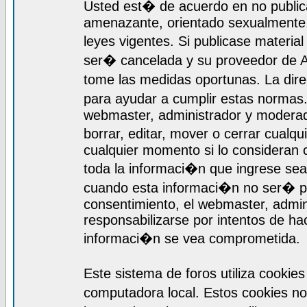
Usted est� de acuerdo en no publica
amenazante, orientado sexualmente, 
leyes vigentes. Si publicase materia
ser� cancelada y su proveedor de A
tome las medidas oportunas. La dir
para ayudar a cumplir estas normas
webmaster, administrador y moderado
borrar, editar, mover o cerrar cualq
cualquier momento si lo consideran
toda la informaci�n que ingrese se
cuando esta informaci�n no ser� pr
consentimiento, el webmaster, admi
responsabilizarse por intentos de ha
informaci�n se vea comprometida.
Este sistema de foros utiliza cooki
computadora local. Estos cookies n