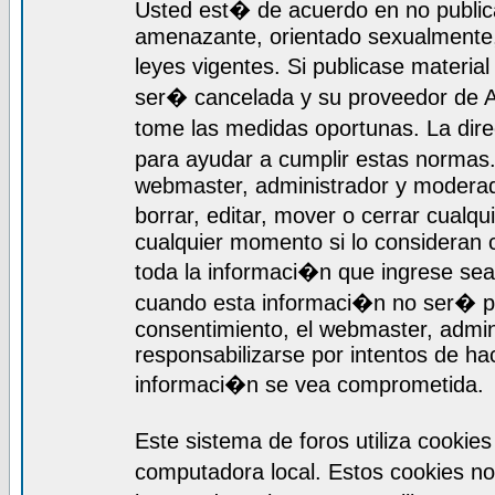
Usted est� de acuerdo en no publica
amenazante, orientado sexualmente, 
leyes vigentes. Si publicase materia
ser� cancelada y su proveedor de A
tome las medidas oportunas. La dir
para ayudar a cumplir estas normas
webmaster, administrador y moderado
borrar, editar, mover o cerrar cualq
cualquier momento si lo consideran
toda la informaci�n que ingrese se
cuando esta informaci�n no ser� pr
consentimiento, el webmaster, admi
responsabilizarse por intentos de ha
informaci�n se vea comprometida.
Este sistema de foros utiliza cooki
computadora local. Estos cookies n