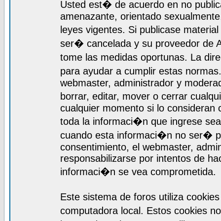
Usted est� de acuerdo en no publica
amenazante, orientado sexualmente, 
leyes vigentes. Si publicase materia
ser� cancelada y su proveedor de A
tome las medidas oportunas. La dir
para ayudar a cumplir estas normas
webmaster, administrador y moderado
borrar, editar, mover o cerrar cualq
cualquier momento si lo consideran
toda la informaci�n que ingrese se
cuando esta informaci�n no ser� pr
consentimiento, el webmaster, admi
responsabilizarse por intentos de ha
informaci�n se vea comprometida.
Este sistema de foros utiliza cooki
computadora local. Estos cookies n