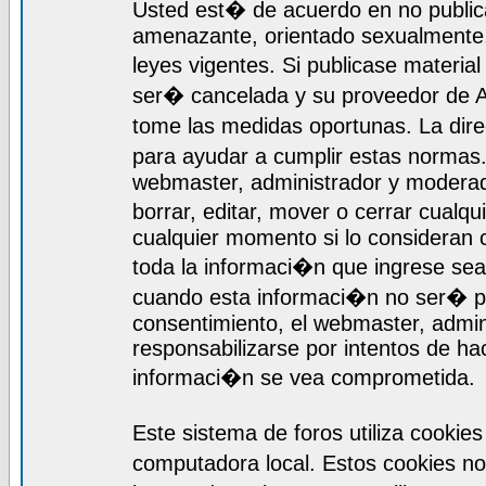
Usted est� de acuerdo en no publica
amenazante, orientado sexualmente, 
leyes vigentes. Si publicase materia
ser� cancelada y su proveedor de A
tome las medidas oportunas. La dir
para ayudar a cumplir estas normas
webmaster, administrador y moderado
borrar, editar, mover o cerrar cualq
cualquier momento si lo consideran
toda la informaci�n que ingrese se
cuando esta informaci�n no ser� pr
consentimiento, el webmaster, admi
responsabilizarse por intentos de ha
informaci�n se vea comprometida.
Este sistema de foros utiliza cooki
computadora local. Estos cookies n