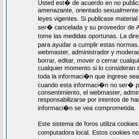
Usted est� de acuerdo en no publica
amenazante, orientado sexualmente, 
leyes vigentes. Si publicase materia
ser� cancelada y su proveedor de A
tome las medidas oportunas. La dir
para ayudar a cumplir estas normas
webmaster, administrador y moderado
borrar, editar, mover o cerrar cualq
cualquier momento si lo consideran
toda la informaci�n que ingrese se
cuando esta informaci�n no ser� pr
consentimiento, el webmaster, admi
responsabilizarse por intentos de ha
informaci�n se vea comprometida.
Este sistema de foros utiliza cooki
computadora local. Estos cookies n