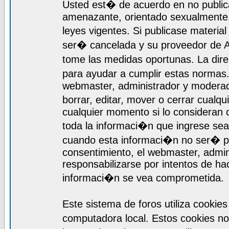
Usted est� de acuerdo en no publica
amenazante, orientado sexualmente, 
leyes vigentes. Si publicase materia
ser� cancelada y su proveedor de A
tome las medidas oportunas. La dir
para ayudar a cumplir estas normas
webmaster, administrador y moderado
borrar, editar, mover o cerrar cualq
cualquier momento si lo consideran
toda la informaci�n que ingrese se
cuando esta informaci�n no ser� pr
consentimiento, el webmaster, admi
responsabilizarse por intentos de ha
informaci�n se vea comprometida.
Este sistema de foros utiliza cooki
computadora local. Estos cookies n