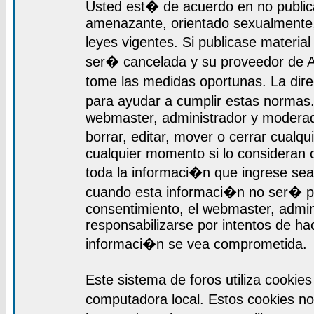
Usted est� de acuerdo en no publica
amenazante, orientado sexualmente, 
leyes vigentes. Si publicase materia
ser� cancelada y su proveedor de A
tome las medidas oportunas. La dir
para ayudar a cumplir estas normas
webmaster, administrador y moderado
borrar, editar, mover o cerrar cualq
cualquier momento si lo consideran
toda la informaci�n que ingrese se
cuando esta informaci�n no ser� pr
consentimiento, el webmaster, admi
responsabilizarse por intentos de ha
informaci�n se vea comprometida.
Este sistema de foros utiliza cooki
computadora local. Estos cookies n