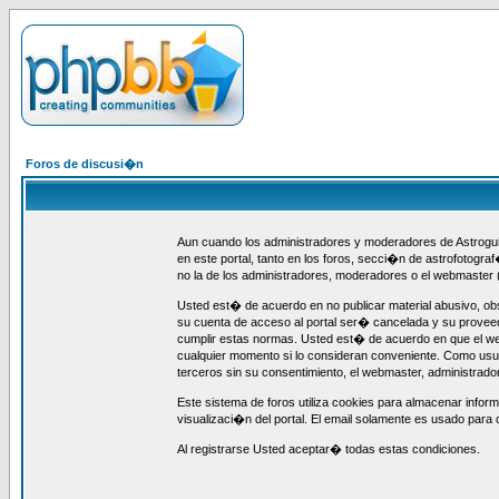
Foros de discusi�n
Aun cuando los administradores y moderadores de Astroguia
en este portal, tanto en los foros, secci�n de astrofotogra
no la de los administradores, moderadores o el webmaster 
Usted est� de acuerdo en no publicar material abusivo, obs
su cuenta de acceso al portal ser� cancelada y su provee
cumplir estas normas. Usted est� de acuerdo en que el webm
cualquier momento si lo consideran conveniente. Como us
terceros sin su consentimiento, el webmaster, administrad
Este sistema de foros utiliza cookies para almacenar infor
visualizaci�n del portal. El email solamente es usado para 
Al registrarse Usted aceptar� todas estas condiciones.