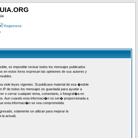
UIA.ORG
mía
Registrarse
n
ible, es imposible revisar todos los mensajes publicados
dos en estos foros expresan las opiniones de sus autores y
nsables.
a viole leyes vigentes. Si publicase material de esa �ndole
n IP de todos los mensajes es guardada para ayudar a
er o cerrar cualquier tema, comentario, o fotograf�a en
tos. Aun cuando esta informaci�n no ser� proporcionada a
 que esta informaci�n se vea comprometida.
resado, solamente se utilizan para mejorar la
la actual).