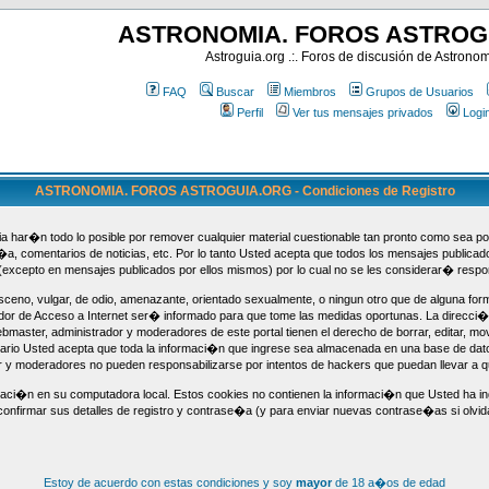
ASTRONOMIA. FOROS ASTROG
Astroguia.org .:. Foros de discusión de Astrono
FAQ
Buscar
Miembros
Grupos de Usuarios
Perfil
Ver tus mensajes privados
Logi
ASTRONOMIA. FOROS ASTROGUIA.ORG - Condiciones de Registro
 har�n todo lo posible por remover cualquier material cuestionable tan pronto como sea pos
f�a, comentarios de noticias, etc. Por lo tanto Usted acepta que todos los mensajes publica
(excepto en mensajes publicados por ellos mismos) por lo cual no se les considerar� respo
ceno, vulgar, de odio, amenazante, orientado sexualmente, o ningun otro que de alguna form
dor de Acceso a Internet ser� informado para que tome las medidas oportunas. La direcci�
aster, administrador y moderadores de este portal tienen el derecho de borrar, editar, mov
uario Usted acepta que toda la informaci�n que ingrese sea almacenada en una base de da
or y moderadores no pueden responsabilizarse por intentos de hackers que puedan llevar a
maci�n en su computadora local. Estos cookies no contienen la informaci�n que Usted ha ing
confirmar sus detalles de registro y contrase�a (y para enviar nuevas contrase�as si olvida 
Estoy de acuerdo con estas condiciones y soy
mayor
de 18 a�os de edad