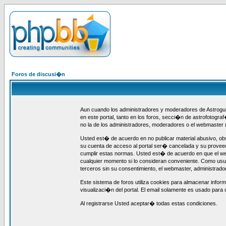
Foros de discusi�n
Aun cuando los administradores y moderadores de Astroguia
en este portal, tanto en los foros, secci�n de astrofotogra
no la de los administradores, moderadores o el webmaster 
Usted est� de acuerdo en no publicar material abusivo, obs
su cuenta de acceso al portal ser� cancelada y su provee
cumplir estas normas. Usted est� de acuerdo en que el webm
cualquier momento si lo consideran conveniente. Como us
terceros sin su consentimiento, el webmaster, administrad
Este sistema de foros utiliza cookies para almacenar infor
visualizaci�n del portal. El email solamente es usado para 
Al registrarse Usted aceptar� todas estas condiciones.