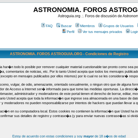
ASTRONOMIA. FOROS ASTROG
Astroguia.org .:. Foros de discusión de Astrono
FAQ
Buscar
Miembros
Grupos de Usuarios
Perfil
Ver tus mensajes privados
Logi
ASTRONOMIA. FOROS ASTROGUIA.ORG - Condiciones de Registro
 har�n todo lo posible por remover cualquier material cuestionable tan pronto como sea pos
f�a, comentarios de noticias, etc. Por lo tanto Usted acepta que todos los mensajes publica
(excepto en mensajes publicados por ellos mismos) por lo cual no se les considerar� respo
ceno, vulgar, de odio, amenazante, orientado sexualmente, o ningun otro que de alguna form
dor de Acceso a Internet ser� informado para que tome las medidas oportunas. La direcci�
aster, administrador y moderadores de este portal tienen el derecho de borrar, editar, mov
uario Usted acepta que toda la informaci�n que ingrese sea almacenada en una base de da
or y moderadores no pueden responsabilizarse por intentos de hackers que puedan llevar a
maci�n en su computadora local. Estos cookies no contienen la informaci�n que Usted ha ing
confirmar sus detalles de registro y contrase�a (y para enviar nuevas contrase�as si olvida 
Estoy de acuerdo con estas condiciones y soy
mayor
de 18 a�os de edad