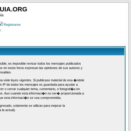
UIA.ORG
mía
Registrarse
n
ible, es imposible revisar todos los mensajes publicados
dos en estos foros expresan las opiniones de sus autores y
nsables.
a viole leyes vigentes. Si publicase material de esa �ndole
n IP de todos los mensajes es guardada para ayudar a
er o cerrar cualquier tema, comentario, o fotograf�a en
tos. Aun cuando esta informaci�n no ser� proporcionada a
 que esta informaci�n se vea comprometida.
resado, solamente se utilizan para mejorar la
la actual).