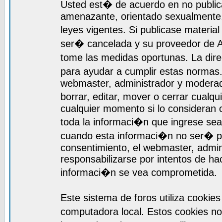
Usted est� de acuerdo en no publica
amenazante, orientado sexualmente, 
leyes vigentes. Si publicase materia
ser� cancelada y su proveedor de A
tome las medidas oportunas. La dir
para ayudar a cumplir estas normas
webmaster, administrador y moderado
borrar, editar, mover o cerrar cualq
cualquier momento si lo consideran
toda la informaci�n que ingrese se
cuando esta informaci�n no ser� pr
consentimiento, el webmaster, admi
responsabilizarse por intentos de ha
informaci�n se vea comprometida.
Este sistema de foros utiliza cooki
computadora local. Estos cookies n