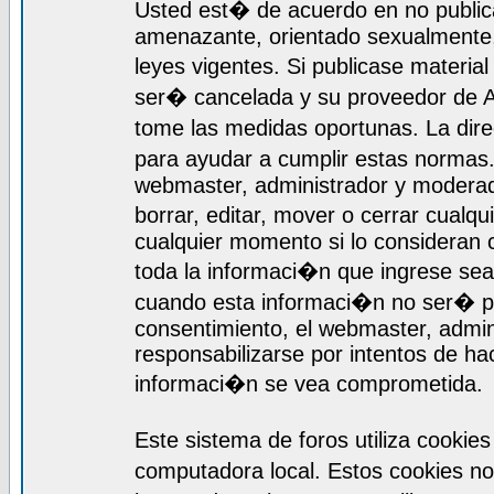
Usted est� de acuerdo en no publica
amenazante, orientado sexualmente, 
leyes vigentes. Si publicase materia
ser� cancelada y su proveedor de A
tome las medidas oportunas. La dir
para ayudar a cumplir estas normas
webmaster, administrador y moderado
borrar, editar, mover o cerrar cualq
cualquier momento si lo consideran
toda la informaci�n que ingrese se
cuando esta informaci�n no ser� pr
consentimiento, el webmaster, admi
responsabilizarse por intentos de ha
informaci�n se vea comprometida.
Este sistema de foros utiliza cooki
computadora local. Estos cookies n