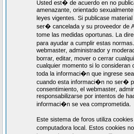
Usted est� de acuerdo en no publica
amenazante, orientado sexualmente, 
leyes vigentes. Si publicase materia
ser� cancelada y su proveedor de A
tome las medidas oportunas. La dir
para ayudar a cumplir estas normas
webmaster, administrador y moderado
borrar, editar, mover o cerrar cualq
cualquier momento si lo consideran
toda la informaci�n que ingrese se
cuando esta informaci�n no ser� pr
consentimiento, el webmaster, admi
responsabilizarse por intentos de ha
informaci�n se vea comprometida.
Este sistema de foros utiliza cooki
computadora local. Estos cookies n