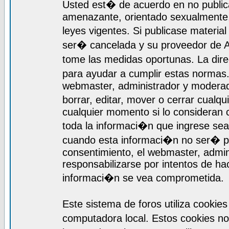
Usted est� de acuerdo en no publica
amenazante, orientado sexualmente, 
leyes vigentes. Si publicase materia
ser� cancelada y su proveedor de A
tome las medidas oportunas. La dir
para ayudar a cumplir estas normas
webmaster, administrador y moderado
borrar, editar, mover o cerrar cualq
cualquier momento si lo consideran
toda la informaci�n que ingrese se
cuando esta informaci�n no ser� pr
consentimiento, el webmaster, admi
responsabilizarse por intentos de ha
informaci�n se vea comprometida.
Este sistema de foros utiliza cooki
computadora local. Estos cookies n