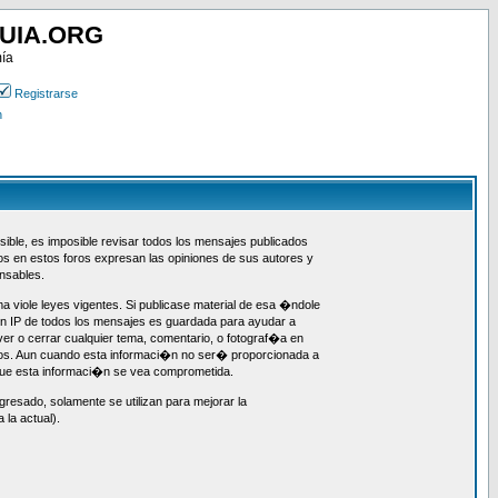
UIA.ORG
mía
Registrarse
n
ible, es imposible revisar todos los mensajes publicados
dos en estos foros expresan las opiniones de sus autores y
nsables.
a viole leyes vigentes. Si publicase material de esa �ndole
n IP de todos los mensajes es guardada para ayudar a
er o cerrar cualquier tema, comentario, o fotograf�a en
tos. Aun cuando esta informaci�n no ser� proporcionada a
 que esta informaci�n se vea comprometida.
resado, solamente se utilizan para mejorar la
la actual).