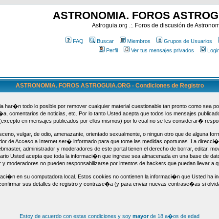
ASTRONOMIA. FOROS ASTROG
Astroguia.org .:. Foros de discusión de Astrono
FAQ
Buscar
Miembros
Grupos de Usuarios
Perfil
Ver tus mensajes privados
Logi
ASTRONOMIA. FOROS ASTROGUIA.ORG - Condiciones de Registro
 har�n todo lo posible por remover cualquier material cuestionable tan pronto como sea pos
f�a, comentarios de noticias, etc. Por lo tanto Usted acepta que todos los mensajes publica
(excepto en mensajes publicados por ellos mismos) por lo cual no se les considerar� respo
ceno, vulgar, de odio, amenazante, orientado sexualmente, o ningun otro que de alguna form
dor de Acceso a Internet ser� informado para que tome las medidas oportunas. La direcci�
aster, administrador y moderadores de este portal tienen el derecho de borrar, editar, mov
uario Usted acepta que toda la informaci�n que ingrese sea almacenada en una base de da
or y moderadores no pueden responsabilizarse por intentos de hackers que puedan llevar a
maci�n en su computadora local. Estos cookies no contienen la informaci�n que Usted ha ing
confirmar sus detalles de registro y contrase�a (y para enviar nuevas contrase�as si olvida 
Estoy de acuerdo con estas condiciones y soy
mayor
de 18 a�os de edad