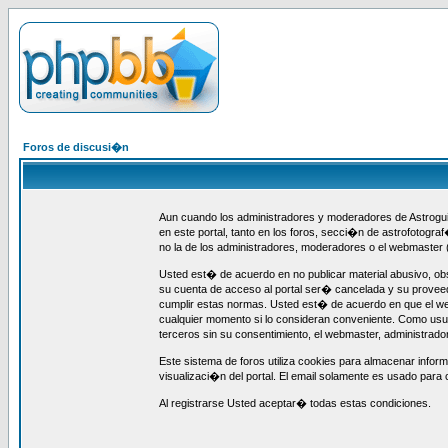
Foros de discusi�n
Aun cuando los administradores y moderadores de Astroguia
en este portal, tanto en los foros, secci�n de astrofotogra
no la de los administradores, moderadores o el webmaster 
Usted est� de acuerdo en no publicar material abusivo, obs
su cuenta de acceso al portal ser� cancelada y su provee
cumplir estas normas. Usted est� de acuerdo en que el webm
cualquier momento si lo consideran conveniente. Como us
terceros sin su consentimiento, el webmaster, administrad
Este sistema de foros utiliza cookies para almacenar infor
visualizaci�n del portal. El email solamente es usado para 
Al registrarse Usted aceptar� todas estas condiciones.