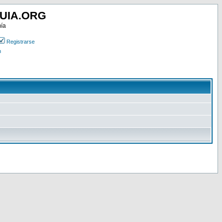
UIA.ORG
mía
Registrarse
n