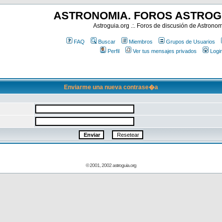
ASTRONOMIA. FOROS ASTROG
Astroguia.org .:. Foros de discusión de Astrono
FAQ
Buscar
Miembros
Grupos de Usuarios
Perfil
Ver tus mensajes privados
Logi
Enviarme una nueva contrase�a
© 2001, 2002 astroguia.org