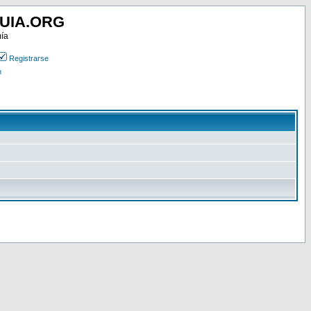
UIA.ORG
mía
Registrarse
n