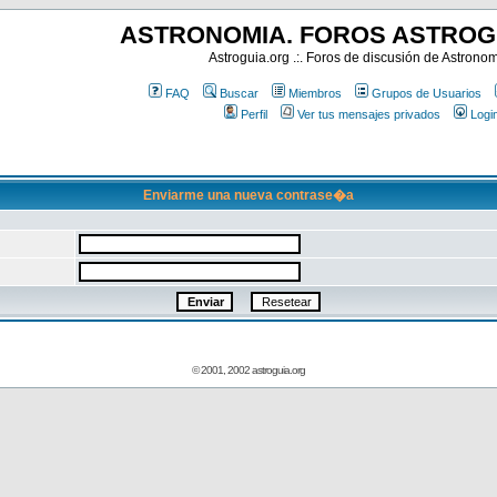
ASTRONOMIA. FOROS ASTROG
Astroguia.org .:. Foros de discusión de Astrono
FAQ
Buscar
Miembros
Grupos de Usuarios
Perfil
Ver tus mensajes privados
Logi
Enviarme una nueva contrase�a
© 2001, 2002 astroguia.org