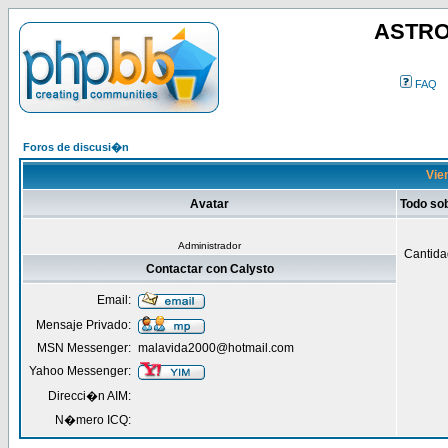
ASTRO
FAQ
Foros de discusi�n
Vien
Avatar
Todo so
Administrador
Cantida
Contactar con Calysto
Email:
Mensaje Privado:
MSN Messenger:
malavida2000@hotmail.com
Yahoo Messenger:
Direcci�n AIM:
N�mero ICQ: